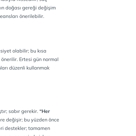
çın doğası gereği değişim
ansları önerilebilir.
siyet olabilir; bu kısa
nerilir. Ertesi gün normal
nları düzenli kullanmak
ır; sabır gerekir.
“Her
e değişir; bu yüzden önce
eri destekler; tamamen