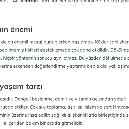
irmez.
“Acı vericidir.”
İnce iğneler ve gerektiğinde topikal uyu
nın önemi
 de en önemli mesaj budur: erken başlamak. Kökler canlıyke
edilmemiş kökleri desteklemede çok daha etkilidir. Dökülme i
e, hiçbir yöntemin sonucu aynı olmaz. Bu yüzden dökülmede art
rine erkenden değerlendirme yaptırmak en akılcı yaklaşımd
n yaşam tarzı
asıdır. Dengeli beslenme, demir ve vitamin açısından yeterli b
rudan etkiler. Çok sıkı toplama, aşırı ısıl işlem ve sert kimya
inin üzerine inşa edilir; sağlıklı alışkanlıklarla birleştiğinde
 ile içeriden bakım bir arada gitmelidir.