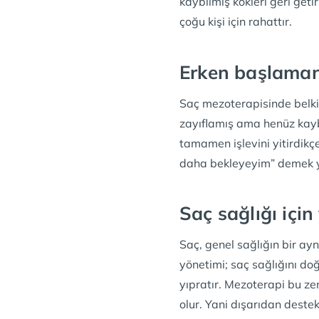
kaybılmış kökleri geri get
çoğu kişi için rahattır.
Erken başlama
Saç mezoterapisinde belki
zayıflamış ama henüz kayb
tamamen işlevini yitirdikç
daha bekleyeyim” demek ye
Saç sağlığı içi
Saç, genel sağlığın bir ayn
yönetimi; saç sağlığını doğ
yıpratır. Mezoterapi bu zem
olur. Yani dışarıdan destek