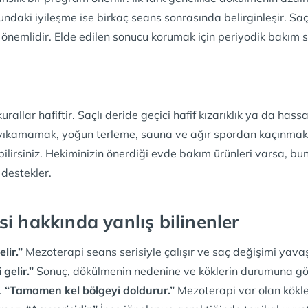
undaki iyileşme ise birkaç seans sonrasında belirginleşir. Sa
önemlidir. Elde edilen sonucu korumak için periyodik bakım se
allar hafiftir. Saçlı deride geçici hafif kızarıklık ya da hassa
ı yıkamamak, yoğun terleme, sauna ve ağır spordan kaçınmak ö
bilirsiniz. Hekiminizin önerdiği evde bakım ürünleri varsa, bu
 destekler.
i hakkında yanlış bilinenler
lir.”
Mezoterapi seans serisiyle çalışır ve saç değişimi yavaşt
gelir.”
Sonuç, dökülmenin nedenine ve köklerin durumuna gör
.
“Tamamen kel bölgeyi doldurur.”
Mezoterapi var olan kökl