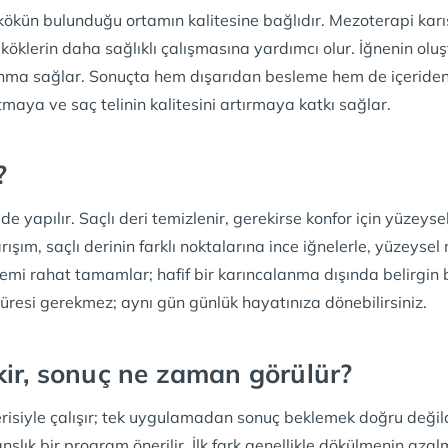
kökün bulunduğu ortamın kalitesine bağlıdır. Mezoterapi karı
köklerin daha sağlıklı çalışmasına yardımcı olur. İğnenin olu
nlanma sağlar. Sonuçta hem dışarıdan besleme hem de içeride
tmaya ve saç telinin kalitesini artırmaya katkı sağlar.
?
e yapılır. Saçlı deri temizlenir, gerekirse konfor için yüzeyse
ışım, saçlı derinin farklı noktalarına ince iğnelerle, yüzeysel
işlemi rahat tamamlar; hafif bir karıncalanma dışında belirgin 
süresi gerekmez; aynı gün günlük hayatınıza dönebilirsiniz.
ir, sonuç ne zaman görülür?
isiyle çalışır; tek uygulamadan sonuç beklemek doğru değildi
nslık bir program önerilir. İlk fark genellikle dökülmenin azalm