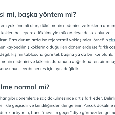
si mi, başka yöntem mi?
ntem yok; önemli olan, dökülmenin nedenine ve köklerin duru
 kökleri besleyerek dökülmeyle mücadeleye destek olur ve ci
ışır. Bazı durumlarda ise rejeneratif yaklaşımlar, örneğin
ek
 kaybedilmiş köklerin olduğu ileri dönemlerde ise farklı çöz
 değil; kişinin tablosuna göre tek başına ya da birlikte planlan
menin nedenini ve köklerin durumunu değerlendiren bir muay
sorusunun cevabı herkes için aynı değildir.
lme normal mi?
ahar gibi dönemlerde saç dökülmesinde artış fark eder. Belirli 
likle geçicidir ve kendiliğinden dengelenir. Ancak dökülme a
iderek artıyorsa, bunu “mevsim geçer” diye görmezden gelme