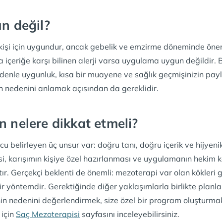
un değil?
işi için uygundur, ancak gebelik ve emzirme döneminde öneri
a içeriğe karşı bilinen alerji varsa uygulama uygun değildir. 
edenle uygunluk, kısa bir muayene ve sağlık geçmişinizin payla
 nedenini anlamak açısından da gereklidir.
n nelere dikkat etmeli?
 belirleyen üç unsur var: doğru tanı, doğru içerik ve hijyen
i, karışımın kişiye özel hazırlanması ve uygulamanın hekim ko
ır. Gerçekçi beklenti de önemli: mezoterapi var olan kökleri
 yöntemdir. Gerektiğinde diğer yaklaşımlarla birlikte planla
nin nedenini değerlendirmek, size özel bir program oluşturmak
 için
Saç Mezoterapisi
sayfasını inceleyebilirsiniz.