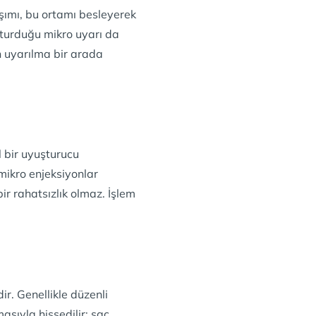
şımı, bu ortamı besleyerek
şturduğu mikro uyarı da
n uyarılma bir arada
l bir uyuşturucu
 mikro enjeksiyonlar
bir rahatsızlık olmaz. İşlem
r. Genellikle düzenli
asıyla hissedilir; saç