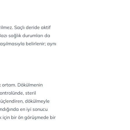
lmez. Saçlı deride aktif
Bazı sağlık durumları da
şılmasıyla belirlenir; aynı
ik ortam. Dökülmenin
ntrolünde, steril
 güçlendiren, dökülmeyle
ndığında en iyi sonucu
 için bir ön görüşmede bir