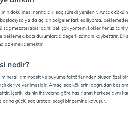
linin dökülmesi normaldir; saç sürekli yenilenir. Ancak dökülm
e başladıysa ya da açılan bölgeler fark ediliyorsa, beklemed
 saç mezoterapisi dahil pek çok yöntem, kökler henüz canlıyk
iye beklemek, bazı durumlarda değerli zamanı kaybettirir. Er
ha az emek demektir.
i nedir?
 mineral, aminoasit ve büyüme faktörlerinden oluşan özel bir 
açlı deriye verilmesidir. Amaç, saç köklerini doğrudan besl
ektir. İçerik, kişinin ihtiyacına göre hazırlanır; herkese aynı
e daha güçlü saç üretebileceği bir zemine kavuşur.