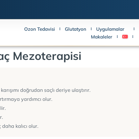
Ozon Tedavisi
Glutatyon
Uygulamalar
Makaleler
aç Mezoterapisi
Burun Dolgusu
Dudak Dolgusu
Gözaltı Işık Dol
Elmacık Dolgusu
karışımı doğrudan saçlı deriye ulaştırır.
Jawline Dolgusu
rtırmaya yardımcı olur.
Şakak Dolgusu
ir.
Dudak Üstü Dol
r.
Botilinum Toksin
daha kalıcı olur.
Mineral Dolgu (R