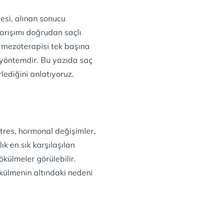
Hair Nail Kokteyl
Terleme Tedavi
Alfa Lipoik Asit
si, alınan sonucu
Diş Sıkma Teda
Nad
arışımı doğrudan saçlı
Leke Tedavisi
Fat Burning Cocktail
ç mezoterapisi tek başına
Hacamat
Myers Kokteyl
 yöntemdir. Bu yazıda saç
Migren Tedavis
rlediğini anlatıyoruz.
Stres, hormonal değişimler,
ık en sık karşılaşılan
külmeler görülebilir.
ökülmenin altındaki nedeni