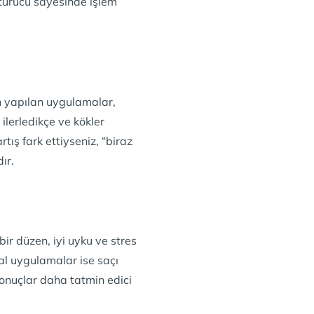
şturucu sayesinde işlem
n yapılan uygulamalar,
lerledikçe ve kökler
ış fark ettiyseniz, “biraz
ır.
ir düzen, iyi uyku ve stres
sal uygulamalar ise saçı
 sonuçlar daha tatmin edici