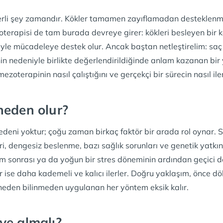
rli şey zamandır. Kökler tamamen zayıflamadan desteklenme
terapisi de tam burada devreye girer: kökleri besleyen bir k
eyle mücadeleye destek olur. Ancak baştan netleştirelim: sa
in nedeniyle birlikte değerlendirildiğinde anlam kazanan bir
ezoterapinin nasıl çalıştığını ve gerçekçi bir sürecin nasıl ile
neden olur?
edeni yoktur; çoğu zaman birkaç faktör bir arada rol oynar. 
ri, dengesiz beslenme, bazı sağlık sorunları ve genetik yatkınl
 sonrası ya da yoğun bir stres döneminin ardından geçici dö
 ise daha kademeli ve kalıcı ilerler. Doğru yaklaşım, önce d
eden bilinmeden uygulanan her yöntem eksik kalır.
ye almalı?